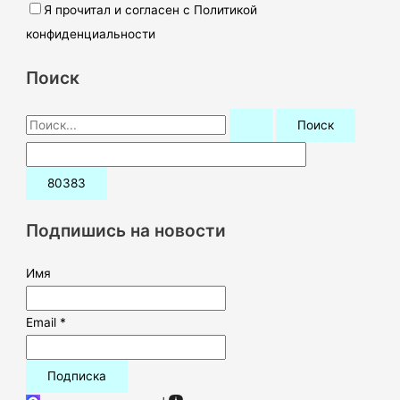
Я прочитал и согласен с Политикой
конфиденциальности
Поиск
П
о
и
с
к
Подпишись на новости
:
Имя
Email *