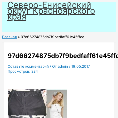
Северо-Енисейский
Перейти
округ Красноярского
к
края
содержимому
Главная
97d66274875db7f9bedfaff61e45ffde
97d66274875db7f9bedfaff61e45ff
Оставьте комментарий
/ От
admin
/
19.05.2017
Просмотров:
284