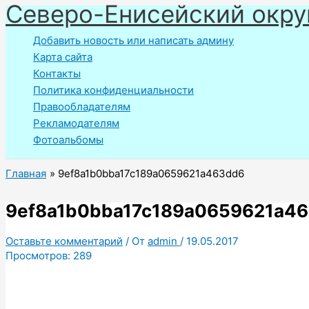
Северо-Енисейский окру
Перейти
к
Добавить новость или написать админу
содержимому
Карта сайта
Контакты
Политика конфиденциальности
Правообладателям
Рекламодателям
Фотоальбомы
Главная
9ef8a1b0bba17c189a0659621a463dd6
9ef8a1b0bba17c189a0659621a4
Оставьте комментарий
/ От
admin
/
19.05.2017
Просмотров:
289