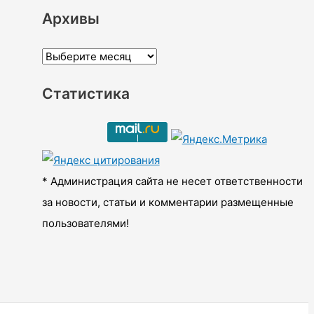
Архивы
А
р
Статистика
х
и
в
ы
* Администрация сайта не несет ответственности
за новости, статьи и комментарии размещенные
пользователями!