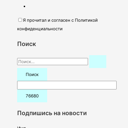
Я прочитал и согласен с Политикой
конфиденциальности
Поиск
П
о
и
с
к
:
Подпишись на новости