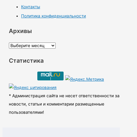
Контакты
Политика конфиденциальности
Архивы
А
р
Статистика
х
и
в
ы
* Администрация сайта не несет ответственности за
новости, статьи и комментарии размещенные
пользователями!