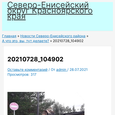
Северо-Енисейский
Перейти
округ Красноярского
к
края
содержимому
Главная
Новости Северо-Енисейского района
А что это, вы, тут делаете?
20210728_104902
20210728_104902
Оставьте комментарий
/ От
admin
/
28.07.2021
Просмотров:
317