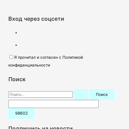
Вход через соцсети
Я прочитал и согласен с Политикой
конфиденциальности
Поиск
П
о
и
с
к
Подпишись на новости