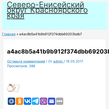
Северо-Енисейский
Перейти
округ Красноярского
к
края
содержимому
Главная
a4ac8b5a41b9b912f374dbb69203bdb7
a4ac8b5a41b9b912f374dbb69203
Оставьте комментарий
/ От
admin
/
19.05.2017
Просмотров:
388