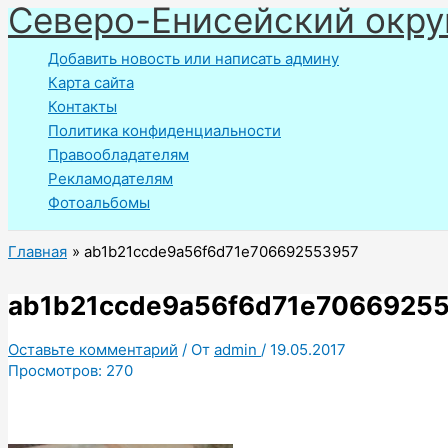
Северо-Енисейский окру
Перейти
к
Добавить новость или написать админу
содержимому
Карта сайта
Контакты
Политика конфиденциальности
Правообладателям
Рекламодателям
Фотоальбомы
Главная
ab1b21ccde9a56f6d71e706692553957
ab1b21ccde9a56f6d71e7066925
Оставьте комментарий
/ От
admin
/
19.05.2017
Просмотров:
270