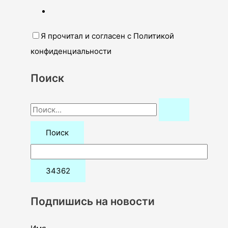
Я прочитал и согласен с Политикой
конфиденциальности
Поиск
П
о
и
с
к
:
Подпишись на новости