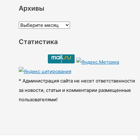
Архивы
А
р
Статистика
х
и
в
ы
* Администрация сайта не несет ответственности
за новости, статьи и комментарии размещенные
пользователями!