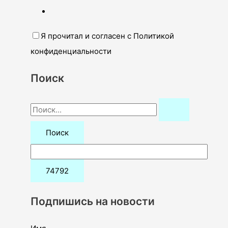
Я прочитал и согласен с Политикой
конфиденциальности
Поиск
П
о
и
с
к
:
Подпишись на новости