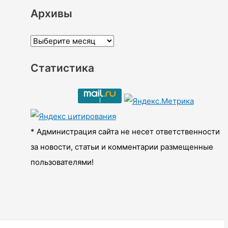
Архивы
А
р
Статистика
х
и
в
ы
* Администрация сайта не несет ответственности
за новости, статьи и комментарии размещенные
пользователями!