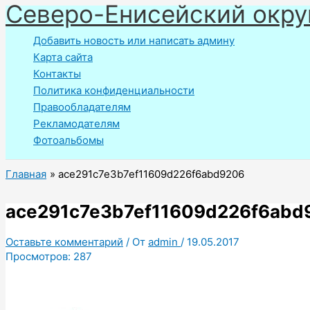
Северо-Енисейский окру
Перейти
к
Добавить новость или написать админу
содержимому
Карта сайта
Контакты
Политика конфиденциальности
Правообладателям
Рекламодателям
Фотоальбомы
Главная
ace291c7e3b7ef11609d226f6abd9206
ace291c7e3b7ef11609d226f6abd
Оставьте комментарий
/ От
admin
/
19.05.2017
Просмотров:
287