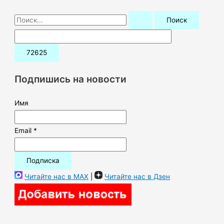
П
о
и
с
к
Подпишись на новости
:
Имя
Email *
Читайте нас в MAX
|
Читайте нас в Дзен