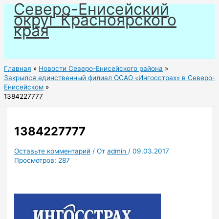
Северо-Енисейский
Перейти
округ Красноярского
к
края
содержимому
Главная
Новости Северо-Енисейского района
Закрылся единственный филиал ОСАО «Ингосстрах» в Северо-
Енисейском
1384227777
1384227777
Оставьте комментарий
/ От
admin
/
09.03.2017
Просмотров:
287