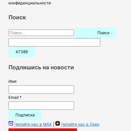
конфиденциальности
Поиск
П
о
и
с
к
Подпишись на новости
:
Имя
Email *
Читайте нас в MAX
|
Читайте нас в Дзен