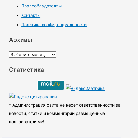
Правообладателям
Контакты
Политика конфиденциальности
Архивы
А
р
Статистика
х
и
в
ы
* Администрация сайта не несет ответственности за
новости, статьи и комментарии размещенные
пользователями!