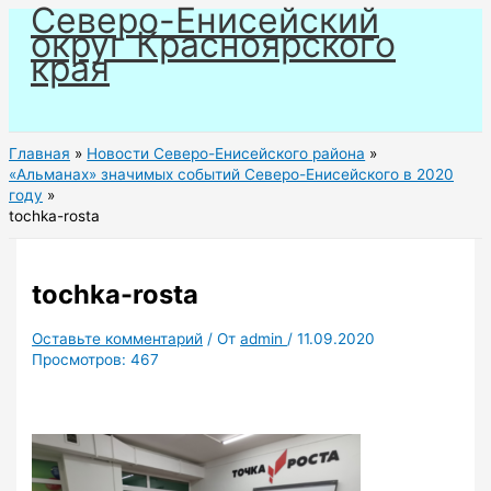
Северо-Енисейский
Перейти
округ Красноярского
к
края
содержимому
Главная
Новости Северо-Енисейского района
«Альманах» значимых событий Северо-Енисейского в 2020
году
tochka-rosta
tochka-rosta
Оставьте комментарий
/ От
admin
/
11.09.2020
Просмотров:
467