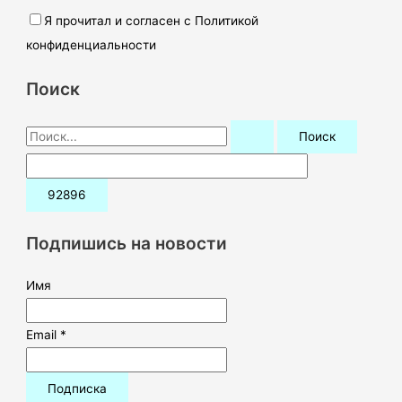
Я прочитал и согласен с Политикой
конфиденциальности
Поиск
П
о
и
с
к
Подпишись на новости
:
Имя
Email *