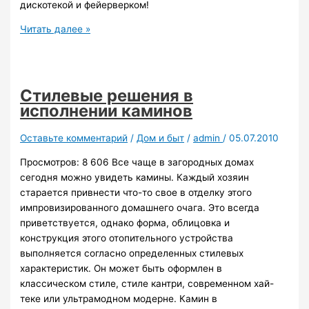
дискотекой и фейерверком!
17
Читать далее »
июля
в
Северо-
Енисейском
Стилевые решения в
состоялось
исполнении каминов
празднование
Дня
Оставьте комментарий
/
Дом и быт
/
admin
/
05.07.2010
металлурга!
Просмотров: 8 606 Все чаще в загородных домах
сегодня можно увидеть камины. Каждый хозяин
старается привнести что-то свое в отделку этого
импровизированного домашнего очага. Это всегда
приветствуется, однако форма, облицовка и
конструкция этого отопительного устройства
выполняется согласно определенных стилевых
характеристик. Он может быть оформлен в
классическом стиле, стиле кантри, современном хай-
теке или ультрамодном модерне. Камин в