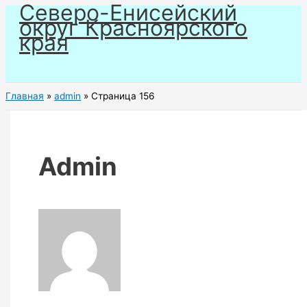
Северо-Енисейский
Перейти
округ Красноярского
к
края
содержимому
Главная
admin
Страница 156
Admin