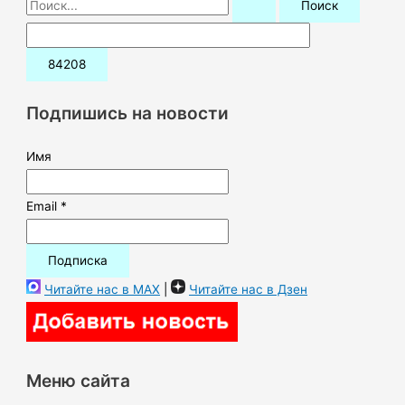
о
и
с
к
Подпишись на новости
:
Имя
Email *
Читайте нас в MAX
|
Читайте нас в Дзен
Меню сайта