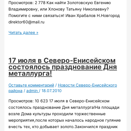
Просмотров: 2 778 Как найти Золотовскую Евгению
Владимировну, или Хлонову Татьяну Николаевну?
Помогите с ними связаться! Иван Храбалов Н.Новгород
direktor60@mail.ru
Как
Читать далее »
найти
Золотовскую
Евгению
Владимировну
17 июля в Северо-Енисейском
состоялось празднование Дня
металлурга!
Оставьте комментарий
/
Новости Северо-Енисейского
района
/
admin
/
18.07.2010
Просмотров: 10 623 17 июля в Северо-Енисейском
состоялось празднование Дня металлурга!На площади
возле Дома культуры проходили торжественные
мероприятия,после которых началось народное гуляние
вчесть тех, кто добывает золото.Закончился праздник