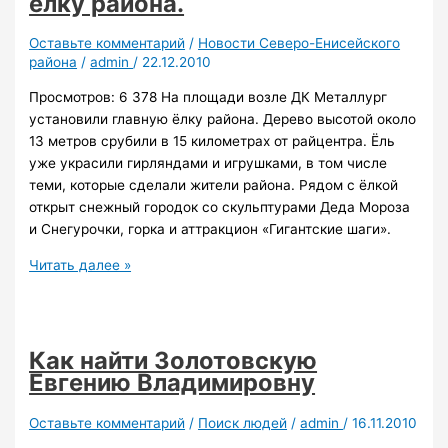
ёлку района.
п.Брянка
Оставьте комментарий
/
Новости Северо-Енисейского
района
/
admin
/
22.12.2010
Просмотров: 6 378 На площади возле ДК Металлург
установили главную ёлку района. Дерево высотой около
13 метров срубили в 15 километрах от райцентра. Ёль
уже украсили гирляндами и игрушками, в том числе
теми, которые сделали жители района. Рядом с ёлкой
открыт снежный городок со скульптурами Деда Мороза
и Снегурочки, горка и аттракцион «Гигантские шаги».
На
Читать далее »
площади
возле
ДК
Металлург
Как найти Золотовскую
установили
Евгению Владимировну
главную
ёлку
Оставьте комментарий
/
Поиск людей
/
admin
/
16.11.2010
района.