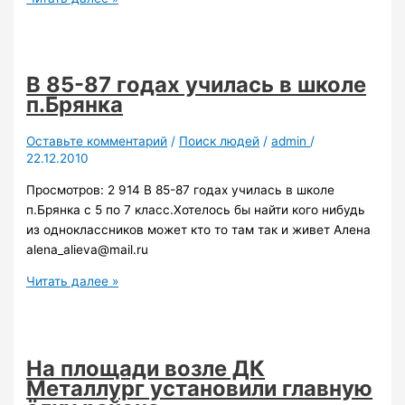
курорт
Гштаад,
Швейцария
В 85-87 годах училась в школе
п.Брянка
Оставьте комментарий
/
Поиск людей
/
admin
/
22.12.2010
Просмотров: 2 914 В 85-87 годах училась в школе
п.Брянка с 5 по 7 класс.Хотелось бы найти кого нибудь
из одноклассников может кто то там так и живет Алена
alena_alieva@mail.ru
В
Читать далее »
85-
87
годах
училась
На площади возле ДК
в
Металлург установили главную
школе