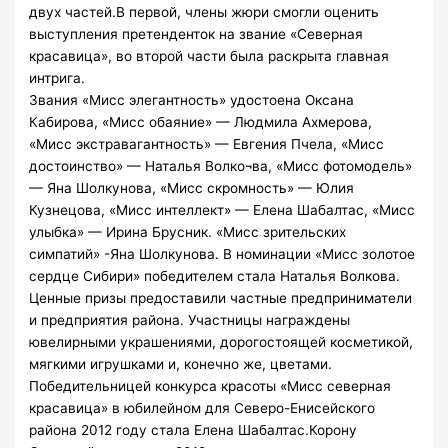
двух частей.В первой, члены жюри смогли оценить
выступления претенденток на звание «Северная
красавица», во второй части была раскрыта главная
интрига.
Звания «Мисс элегантность» удостоена Оксана
Кабирова, «Мисс обаяние» — Людмила Ахмерова,
«Мисс экстравагантность» — Евгения Пчела, «Мисс
достоинство» — Наталья Волко¬ва, «Мисс фотомодель»
— Яна Шолкунова, «Мисс скромность» — Юлия
Кузнецова, «Мисс интеллект» — Елена Шабалтас, «Мисс
улыбка» — Ирина Брусник. «Мисс зрительских
симпатий» -Яна Шолкунова. В номинации «Мисс золотое
сердце Сибири» победителем стала Наталья Волкова.
Ценные призы предоставили частные предприниматели
и предприятия района. Участницы награждены
ювелирными украшениями, дорогостоящей косметикой,
мягкими игрушками и, конечно же, цветами.
Победительницей конкурса красоты «Мисс северная
красавица» в юбилейном для Северо-Енисейского
района 2012 году стала Елена Шабалтас.Корону