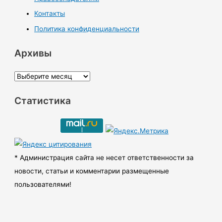
Контакты
Политика конфиденциальности
Архивы
А
р
Статистика
х
и
в
ы
* Администрация сайта не несет ответственности за
новости, статьи и комментарии размещенные
пользователями!