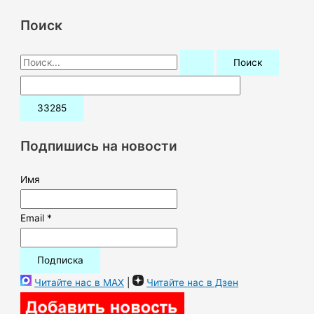
Поиск
П
о
и
с
к
Подпишись на новости
:
Имя
Email *
Читайте нас в MAX
|
Читайте нас в Дзен