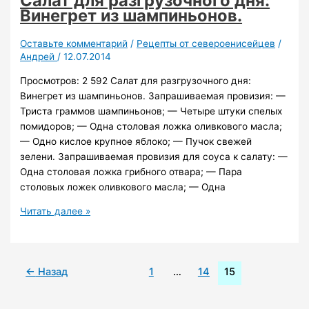
Салат для разгрузочного дня:
Винегрет из шампиньонов.
Оставьте комментарий
/
Рецепты от североенисейцев
/
Андрей
/
12.07.2014
Просмотров: 2 592 Салат для разгрузочного дня:
Винегрет из шампиньонов. Запрашиваемая провизия: —
Триста граммов шампиньонов; — Четыре штуки спелых
помидоров; — Одна столовая ложка оливкового масла;
— Одно кислое крупное яблоко; — Пучок свежей
зелени. Запрашиваемая провизия для соуса к салату: —
Одна столовая ложка грибного отвара; — Пара
столовых ложек оливкового масла; — Одна
Салат
Читать далее »
для
разгрузочного
дня:
←
Назад
1
…
14
15
Винегрет
из
шампиньонов.