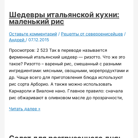
незаменимая
составляющая
Шедевры итальянской кухни:
любого
маленький рис
продукта
питания
Оставьте комментарий
/
Рецепты от североенисейцев
/
Андрей
/
07.12.2015
Просмотров: 2 523 Так в переводе называется
фирменный итальянский шедевр — ризотто. Что же это
такое? Ризотто – вареный рис, смешанный с разными
ингредиентами: мясными, овощными, морепродуктами и
др. Чаще всего для приготовления блюда используют
рис сорта Арборио. А также можно использовать
Карнароли и Виалоне нано. Главное правило: сначала
рис обжаривают в оливковом масле до прозрачности,
Шедевры
Читать далее »
итальянской
кухни:
маленький
рис