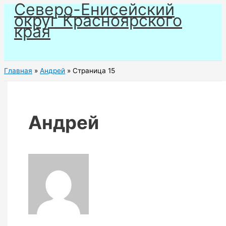
Северо-Енисейский
Перейти
округ Красноярского
к
края
содержимому
Главная
Андрей
Страница 15
Андрей