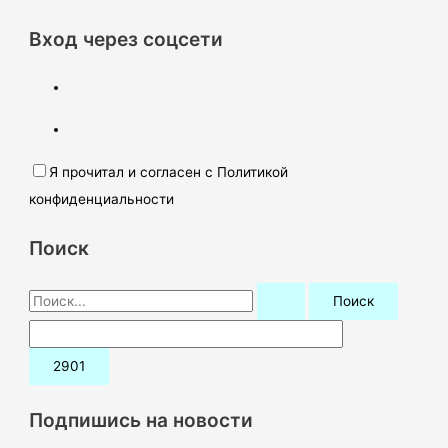
Вход через соцсети
Я прочитал и согласен с Политикой
конфиденциальности
Поиск
П
о
и
с
к
Подпишись на новости
: