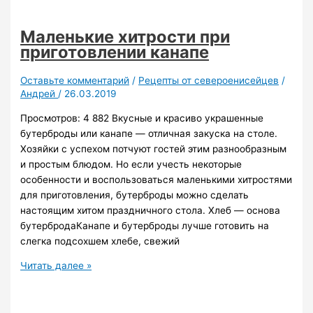
маму
приятным
Маленькие хитрости при
подарком
приготовлении канапе
на
День
Оставьте комментарий
/
Рецепты от североенисейцев
/
Рождения
Андрей
/
26.03.2019
Просмотров: 4 882 Вкусные и красиво украшенные
бутерброды или канапе — отличная закуска на столе.
Хозяйки с успехом потчуют гостей этим разнообразным
и простым блюдом. Но если учесть некоторые
особенности и воспользоваться маленькими хитростями
для приготовления, бутерброды можно сделать
настоящим хитом праздничного стола. Хлеб — основа
бутербродаКанапе и бутерброды лучше готовить на
слегка подсохшем хлебе, свежий
Маленькие
Читать далее »
хитрости
при
приготовлении