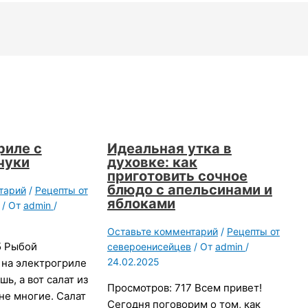
риле с
Идеальная утка в
чуки
духовке: как
приготовить сочное
блюдо с апельсинами и
тарий
/
Рецепты от
яблоками
/ От
admin
/
Оставьте комментарий
/
Рецепты от
5 Рыбой
североенисейцев
/ От
admin
/
24.02.2025
 на электрогриле
шь, а вот салат из
Просмотров: 717 Всем привет!
не многие. Салат
Сегодня поговорим о том, как