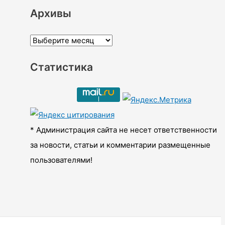
Архивы
А
р
Статистика
х
и
в
ы
* Администрация сайта не несет ответственности
за новости, статьи и комментарии размещенные
пользователями!