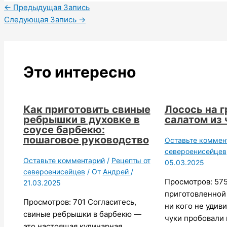
←
Предыдущая Запись
Следующая Запись
→
Это интересно
Как приготовить свиные
Лосось на г
ребрышки в духовке в
салатом из 
соусе барбекю:
пошаговое руководство
Оставьте коммен
североенисейцев
Оставьте комментарий
/
Рецепты от
05.03.2025
североенисейцев
/ От
Андрей
/
Просмотров: 57
21.03.2025
приготовленной
Просмотров: 701 Согласитесь,
ни кого не удиви
свиные ребрышки в барбекю —
чуки пробовали 
это настоящая кулинарная