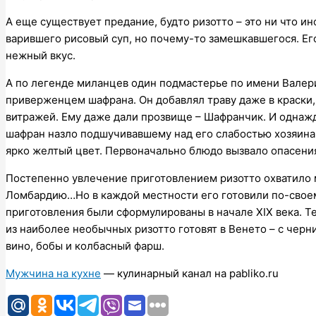
А еще существует предание, будто ризотто – это ни что ин
варившего рисовый суп, но почему-то замешкавшегося. Его
нежный вкус.
А по легенде миланцев один подмастерье по имени Валер
приверженцем шафрана. Он добавлял траву даже в краски,
витражей. Ему даже дали прозвище – Шафранчик. И однажд
шафран назло подшучивавшему над его слабостью хозяина,
ярко желтый цвет. Первоначально блюдо вызвало опасения 
Постепенно увлечение приготовлением ризотто охватило 
Ломбардию…Но в каждой местности его готовили по-своему
приготовления были сформулированы в начале XIX века. Т
из наиболее необычных ризотто готовят в Венето – с черн
вино, бобы и колбасный фарш.
Мужчина на кухне
— кулинарный канал на pabliko.ru