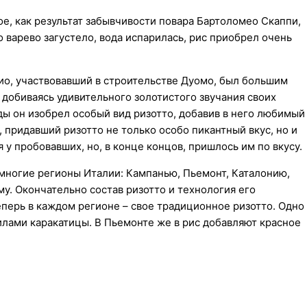
ое, как результат забывчивости повара Бартоломео Скаппи,
 варево загустело, вода испарилась, рис приобрел очень
ио, участвовавший в строительстве Дуомо, был большим
 добиваясь удивительного золотистого звучания своих
ы он изобрел особый вид ризотто, добавив в него любимый
 придавший ризотто не только особо пикантный вкус, но и
у пробовавших, но, в конце концов, пришлось им по вкусу.
многие регионы Италии: Кампанью, Пьемонт, Каталонию,
. Окончательно состав ризотто и технология его
еперь в каждом регионе – свое традиционное ризотто. Одно
илами каракатицы. В Пьемонте же в рис добавляют красное