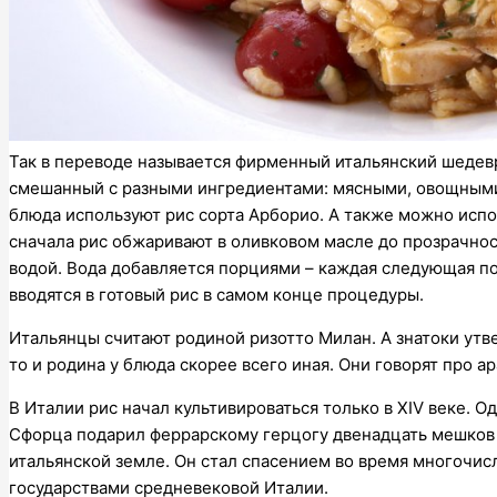
Так в переводе называется фирменный итальянский шедевр 
смешанный с разными ингредиентами: мясными, овощными,
блюда используют рис сорта Арборио. А также можно испо
сначала рис обжаривают в оливковом масле до прозрачно
водой. Вода добавляется порциями – каждая следующая по
вводятся в готовый рис в самом конце процедуры.
Итальянцы считают родиной ризотто Милан. А знатоки утве
то и родина у блюда скорее всего иная. Они говорят про 
В Италии рис начал культивироваться только в XIV веке. О
Сфорца подарил феррарскому герцогу двенадцать мешков 
итальянской земле. Он стал спасением во время многочи
государствами средневековой Италии.