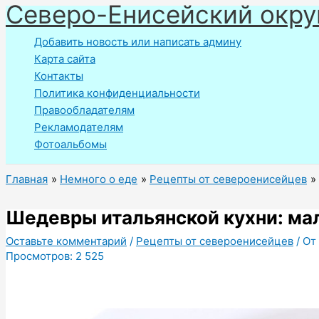
Северо-Енисейский окру
Перейти
к
Добавить новость или написать админу
содержимому
Карта сайта
Контакты
Политика конфиденциальности
Правообладателям
Рекламодателям
Фотоальбомы
Главная
Немного о еде
Рецепты от североенисейцев
Шедевры итальянской кухни: ма
Оставьте комментарий
/
Рецепты от североенисейцев
/ От
Просмотров:
2 525