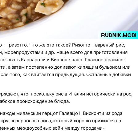
— ризотто. Что же это такое? Ризотто – вареный рис,
 морепродуктами и др. Чаще всего для приготовления
льзовать Карнароли и Виалоне нано. Главное правило:
сти, а затем постепенно доливают кипящим бульоном или
сле того, как впитается предыдущая. Остальные добавки
рждают, что, поскольку рис в Италии исторически на рос,
арабское происхождение блюда.
днажды миланский герцог Галеацо II Висконти из рода
круглозернового риса, который хорошо прижился на
сленных междоусобных войн между городами-