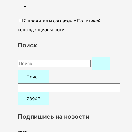
Я прочитал и согласен с Политикой
конфиденциальности
Поиск
П
о
и
с
к
:
Подпишись на новости