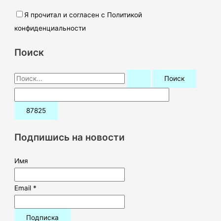
Я прочитал и согласен с Политикой
конфиденциальности
Поиск
П
о
и
с
к
Подпишись на новости
:
Имя
Email *