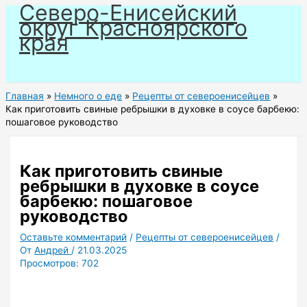
Северо-Енисейский
Перейти
округ Красноярского
к
края
содержимому
Главная
Немного о еде
Рецепты от североенисейцев
Как приготовить свиные ребрышки в духовке в соусе барбекю:
пошаговое руководство
Как приготовить свиные
ребрышки в духовке в соусе
барбекю: пошаговое
руководство
Оставьте комментарий
/
Рецепты от североенисейцев
/
От
Андрей
/
21.03.2025
Просмотров:
702