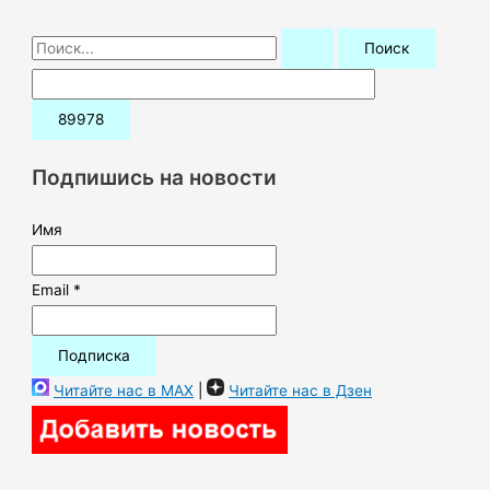
П
о
и
с
к
Подпишись на новости
:
Имя
Email *
Читайте нас в MAX
|
Читайте нас в Дзен