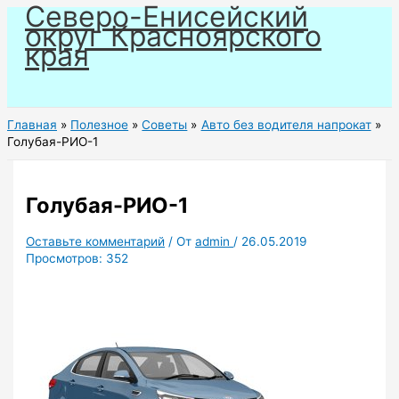
Северо-Енисейский
Перейти
округ Красноярского
к
края
содержимому
Главная
Полезное
Советы
Авто без водителя напрокат
Голубая-РИО-1
Голубая-РИО-1
Оставьте комментарий
/ От
admin
/
26.05.2019
Просмотров:
352