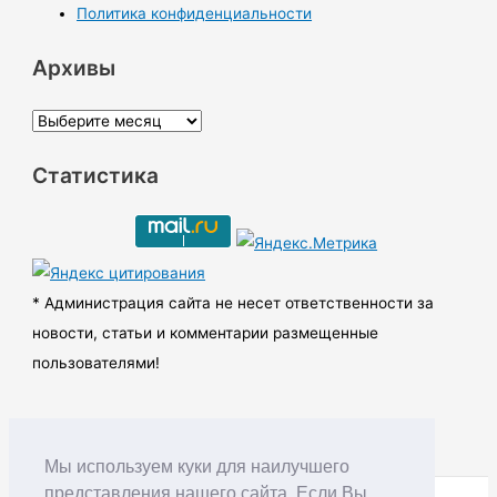
Политика конфиденциальности
Архивы
А
р
Статистика
х
и
в
ы
* Администрация сайта не несет ответственности за
новости, статьи и комментарии размещенные
пользователями!
Мы используем куки для наилучшего
представления нашего сайта. Если Вы