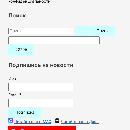
конфиденциальности
Поиск
П
о
и
с
к
Подпишись на новости
:
Имя
Email *
Читайте нас в MAX
|
Читайте нас в Дзен