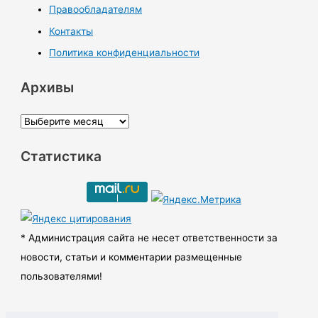
Правообладателям
Контакты
Политика конфиденциальности
Архивы
А
р
Статистика
х
и
в
ы
* Администрация сайта не несет ответственности за
новости, статьи и комментарии размещенные
пользователями!