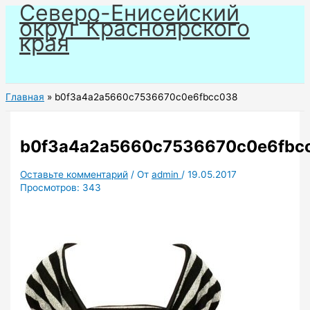
Северо-Енисейский
Перейти
округ Красноярского
к
края
содержимому
Главная
b0f3a4a2a5660c7536670c0e6fbcc038
b0f3a4a2a5660c7536670c0e6fbc
Оставьте комментарий
/ От
admin
/
19.05.2017
Просмотров:
343