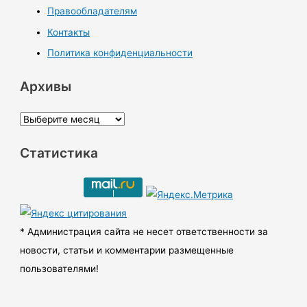
Правообладателям
Контакты
Политика конфиденциальности
Архивы
А
р
Статистика
х
и
в
ы
* Администрация сайта не несет ответственности за
новости, статьи и комментарии размещенные
пользователями!