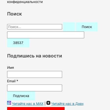
конфиденциальности
Поиск
П
о
и
с
к
Подпишись на новости
:
Имя
Email *
Читайте нас в MAX
|
Читайте нас в Дзен