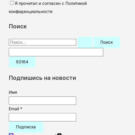
Я прочитал и согласен с Политикой
конфиденциальности
Поиск
П
о
и
с
к
Подпишись на новости
:
Имя
Email *