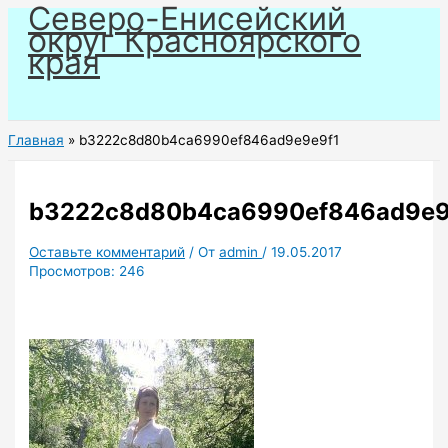
Северо-Енисейский
Перейти
округ Красноярского
к
края
содержимому
Главная
b3222c8d80b4ca6990ef846ad9e9e9f1
b3222c8d80b4ca6990ef846ad9e9
Оставьте комментарий
/ От
admin
/
19.05.2017
Просмотров:
246