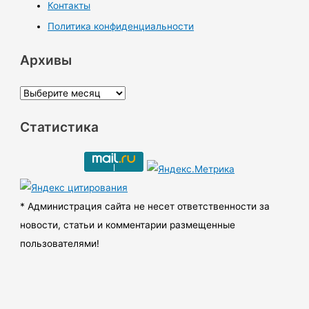
Контакты
Политика конфиденциальности
Архивы
А
р
Статистика
х
и
в
ы
* Администрация сайта не несет ответственности за
новости, статьи и комментарии размещенные
пользователями!