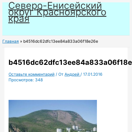
Северо-Енисейский
Перейти
округ Красноярского
к
края
содержимому
Главная
b4516dc62dfc13ee84a833a06f18e26e
b4516dc62dfc13ee84a833a06f18
Оставьте комментарий
/ От
Андрей
/
17.01.2016
Просмотров:
348