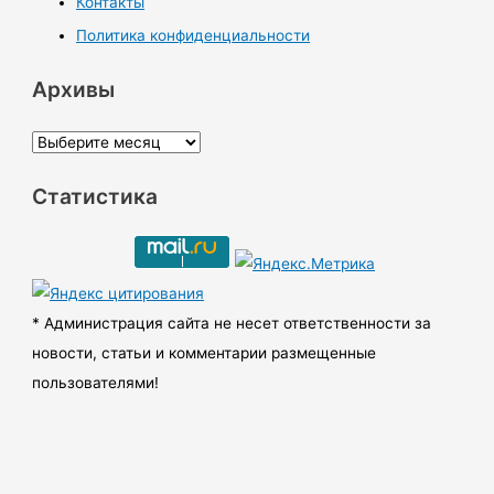
Контакты
Политика конфиденциальности
Архивы
А
р
Статистика
х
и
в
ы
* Администрация сайта не несет ответственности за
новости, статьи и комментарии размещенные
пользователями!