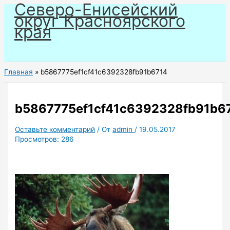
Северо-Енисейский
Перейти
округ Красноярского
к
края
содержимому
Главная
b5867775ef1cf41c6392328fb91b6714
b5867775ef1cf41c6392328fb91b6
Оставьте комментарий
/ От
admin
/
19.05.2017
Просмотров:
286