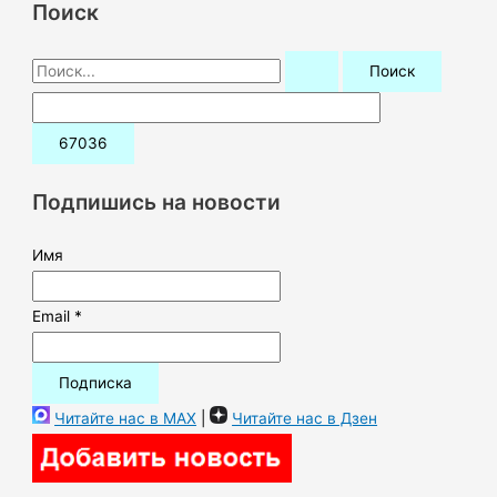
Поиск
П
о
и
с
к
Подпишись на новости
:
Имя
Email *
Читайте нас в MAX
|
Читайте нас в Дзен