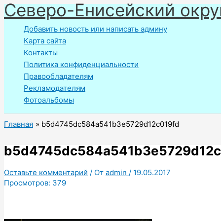
Северо-Енисейский окру
Перейти
к
Добавить новость или написать админу
содержимому
Карта сайта
Контакты
Политика конфиденциальности
Правообладателям
Рекламодателям
Фотоальбомы
Главная
b5d4745dc584a541b3e5729d12c019fd
b5d4745dc584a541b3e5729d12c
Оставьте комментарий
/ От
admin
/
19.05.2017
Просмотров:
379