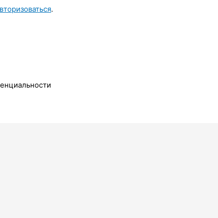
вторизоваться
.
денциальности