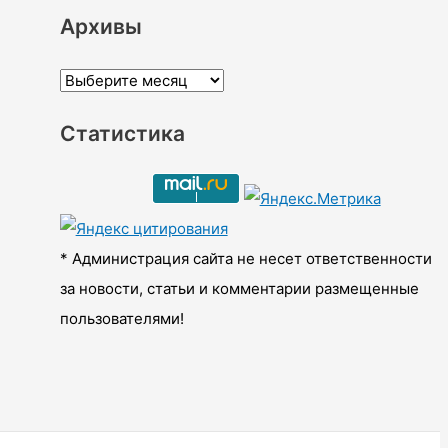
Архивы
А
р
Статистика
х
и
в
ы
* Администрация сайта не несет ответственности
за новости, статьи и комментарии размещенные
пользователями!