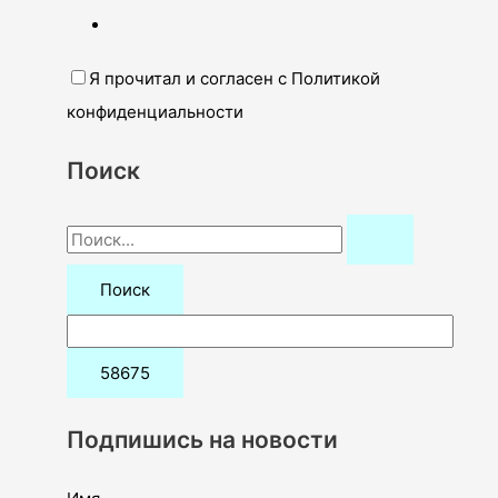
Я прочитал и согласен с Политикой
конфиденциальности
Поиск
П
о
и
с
к
:
Подпишись на новости