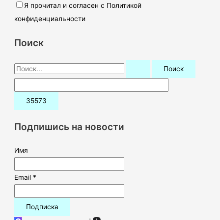
Я прочитал и согласен с Политикой
конфиденциальности
Поиск
П
о
и
с
к
Подпишись на новости
:
Имя
Email *