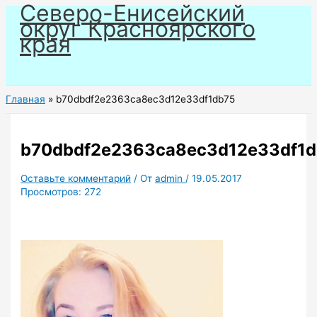
Северо-Енисейский
Перейти
округ Красноярского
к
края
содержимому
Главная
b70dbdf2e2363ca8ec3d12e33df1db75
b70dbdf2e2363ca8ec3d12e33df1d
Оставьте комментарий
/ От
admin
/
19.05.2017
Просмотров:
272