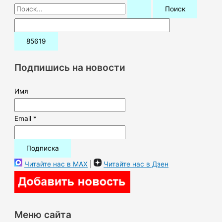
П
о
и
с
к
Подпишись на новости
:
Имя
Email *
Читайте нас в MAX
|
Читайте нас в Дзен
Меню сайта