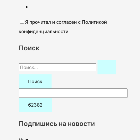
Я прочитал и согласен с Политикой
конфиденциальности
Поиск
П
о
и
с
к
:
Подпишись на новости