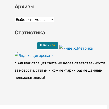
Архивы
А
р
Статистика
х
и
в
ы
* Администрация сайта не несет ответственности
за новости, статьи и комментарии размещенные
пользователями!