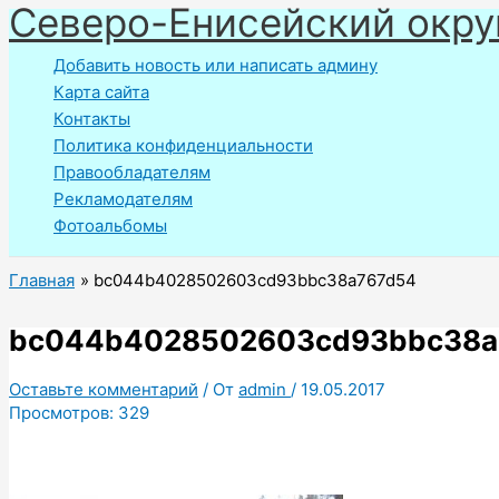
Северо-Енисейский окру
Перейти
к
Добавить новость или написать админу
содержимому
Карта сайта
Контакты
Политика конфиденциальности
Правообладателям
Рекламодателям
Фотоальбомы
Главная
bc044b4028502603cd93bbc38a767d54
bc044b4028502603cd93bbc38a
Оставьте комментарий
/ От
admin
/
19.05.2017
Просмотров:
329