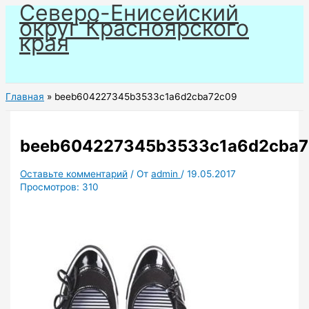
Северо-Енисейский
Перейти
округ Красноярского
к
края
содержимому
Главная
beeb604227345b3533c1a6d2cba72c09
beeb604227345b3533c1a6d2cba
Оставьте комментарий
/ От
admin
/
19.05.2017
Просмотров:
310