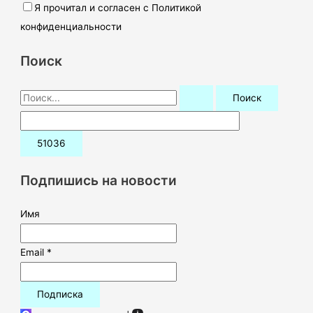
Я прочитал и согласен с Политикой
конфиденциальности
Поиск
П
о
и
с
к
Подпишись на новости
:
Имя
Email *