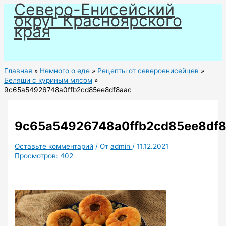
Северо-Енисейский
Перейти
округ Красноярского
к
края
содержимому
Главная
Немного о еде
Рецепты от североенисейцев
Беляши с куриным мясом
9c65a54926748a0ffb2cd85ee8df8aac
9c65a54926748a0ffb2cd85ee8df8
Оставьте комментарий
/ От
admin
/
11.12.2021
Просмотров:
402