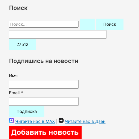
Поиск
П
о
и
с
к
Подпишись на новости
:
Имя
Email *
Читайте нас в MAX
|
Читайте нас в Дзен