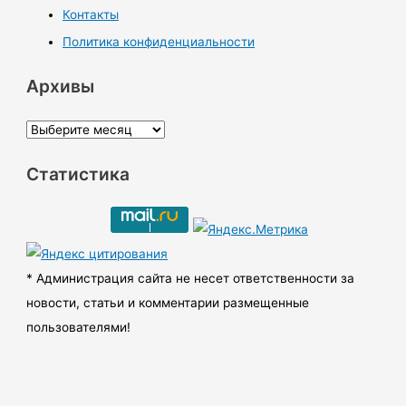
Контакты
Политика конфиденциальности
Архивы
А
р
Статистика
х
и
в
ы
* Администрация сайта не несет ответственности за
новости, статьи и комментарии размещенные
пользователями!