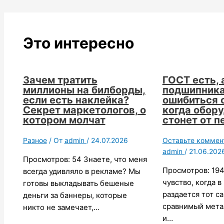
Это интересно
Зачем тратить
ГОСТ есть, 
миллионы на билборды,
подшипника
если есть наклейка?
ошибиться 
Секрет маркетологов, о
когда обор
котором молчат
стонет от п
Разное
/ От
admin
/
24.07.2026
Оставьте коммен
admin
/
21.06.202
Просмотров: 54 Знаете, что меня
Просмотров: 194
всегда удивляло в рекламе? Мы
чувство, когда в
готовы выкладывать бешеные
раздается тот са
деньги за баннеры, которые
сравнимый мета
никто не замечает,…
и…