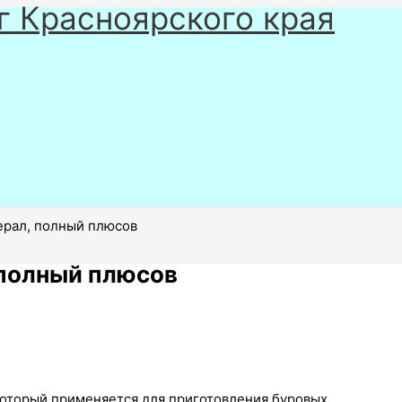
г Красноярского края
ерал, полный плюсов
 полный плюсов
оторый применяется для приготовления буровых