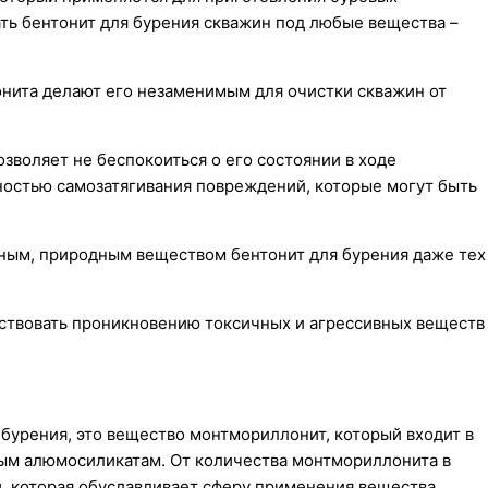
ать бентонит для бурения скважин под любые вещества –
нита делают его незаменимым для очистки скважин от
зволяет не беспокоиться о его состоянии в ходе
ностью самозатягивания повреждений, которые могут быть
ным, природным веществом бентонит для бурения даже тех
ствовать проникновению токсичных и агрессивных веществ
 бурения, это вещество монтмориллонит, который входит в
тым алюмосиликатам. От количества монтмориллонита в
и, которая обуславливает сферу применения вещества.