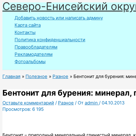
Северо-Енисейский окру
Перейти
к
Добавить новость или написать админу
содержимому
Карта сайта
Контакты
Политика конфиденциальности
Правообладателям
Рекламодателям
Фотоальбомы
Главная
Полезное
Разное
Бентонит для бурения: мин
Бентонит для бурения: минерал,
Оставьте комментарий
/
Разное
/ От
admin
/
04.10.2013
Просмотров:
6 195
Бентонит – природный минеральный глинистый минерал, к