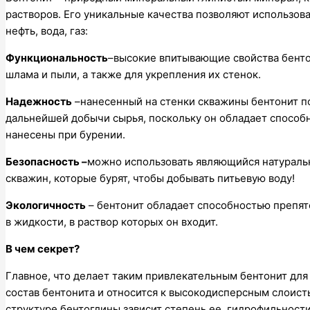
растворов. Его уникальные качества позволяют использов
нефть, вода, газ:
Функциональность
–высокие впитывающие свойства бенто
шлама и пыли, а также для укрепления их стенок.
Надежность
–нанесенный на стенки скважины бентонит по
дальнейшей добычи сырья, поскольку он обладает способ
нанесены при бурении.
Безопасность –
можно использовать являющийся натураль
скважин, которые бурят, чтобы добывать питьевую воду!
Экологичность
– бентонит обладает способностью препят
в жидкости, в раствор которых он входит.
В чем секрет?
Главное, что делает таким привлекательным бентонит для
состав бентонита и относится к высокодисперсным слоис
структуре бентоглины зависит степень ее, гидрофильност