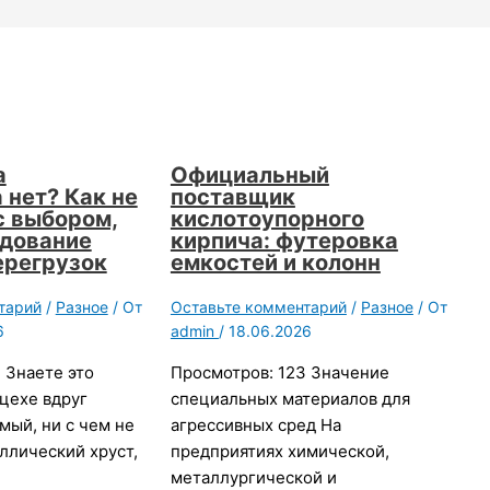
а
Официальный
 нет? Как не
поставщик
с выбором,
кислотоупорного
удование
кирпича: футеровка
ерегрузок
емкостей и колонн
тарий
/
Разное
/ От
Оставьте комментарий
/
Разное
/ От
6
admin
/
18.06.2026
 Знаете это
Просмотров: 123 Значение
 цехе вдруг
специальных материалов для
мый, ни с чем не
агрессивных сред На
ллический хруст,
предприятиях химической,
металлургической и