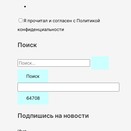
Я прочитал и согласен с Политикой
конфиденциальности
Поиск
П
о
и
с
к
:
Подпишись на новости