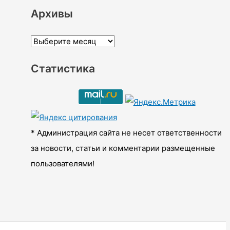
Архивы
А
р
Статистика
х
и
в
ы
* Администрация сайта не несет ответственности
за новости, статьи и комментарии размещенные
пользователями!