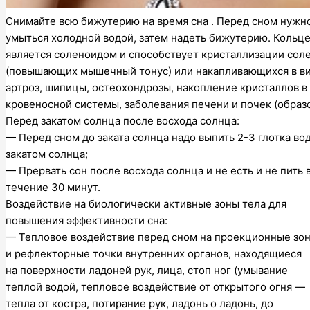
Снимайте всю бижутерию на время сна . Перед сном нужно
умыться холодной водой, затем надеть бижутерию. Кольц
является соленоидом и способствует кристаллизации соле
(повышающих мышечный тонус) или накапливающихся в в
артроз, шипицы, остеохондрозы, накопление кристаллов в
кровеносной системы, заболевания печени и почек (обра
Перед закатом солнца после восхода солнца:
— Перед сном до заката солнца надо выпить 2-3 глотка во
закатом солнца;
— Прервать сон после восхода солнца и не есть и не пить 
течение 30 минут.
Воздействие на биологически активные зоны тела для
повышения эффективности сна:
— Тепловое воздействие перед сном на проекционные зо
и рефлекторные точки внутренних органов, находящиеся
на поверхности ладоней рук, лица, стоп ног (умывание
теплой водой, тепловое воздействие от открытого огня —
тепла от костра, потирание рук, ладонь о ладонь, до