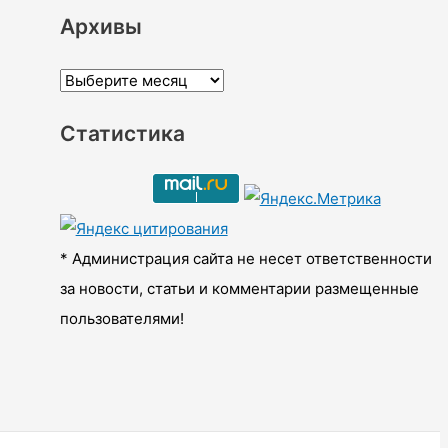
Архивы
А
р
Статистика
х
и
в
ы
* Администрация сайта не несет ответственности
за новости, статьи и комментарии размещенные
пользователями!