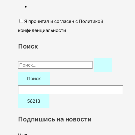
Я прочитал и согласен с Политикой
конфиденциальности
Поиск
П
о
и
с
к
:
Подпишись на новости