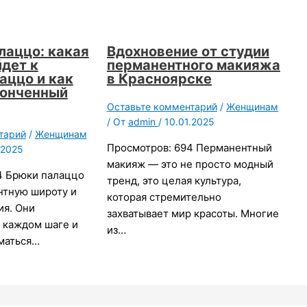
лаццо: какая
Вдохновение от студии
дет к
перманентного макияжа
аццо и как
в Красноярске
конченный
Оставьте комментарий
/
Женщинам
/ От
admin
/
10.01.2025
тарий
/
Женщинам
Просмотров: 694 Перманентный
.2025
макияж — это не просто модный
4 Брюки палаццо
тренд, это целая культура,
нтную широту и
которая стремительно
ия. Они
захватывает мир красоты. Многие
 каждом шаге и
из…
уматься…