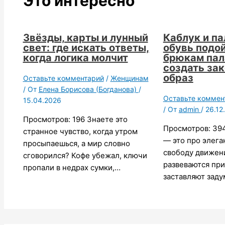
Это интересно
Звёзды, карты и лунный
Каблук и па
свет: где искать ответы,
обувь подой
когда логика молчит
брюкам пал
создать за
образ
Оставьте комментарий
/
Женщинам
/ От
Елена Борисова (Богданова)
/
Оставьте коммен
15.04.2026
/ От
admin
/
26.12
Просмотров: 196 Знаете это
Просмотров: 39
странное чувство, когда утром
— это про элега
просыпаешься, а мир словно
свободу движен
сговорился? Кофе убежал, ключи
развеваются при
пропали в недрах сумки,…
заставляют зад