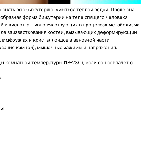
 снять всю бижутерию, умыться теплой водой. После сна
еобразная форма бижутерии на теле спящего человека
й и кислот, активно участвующих в процессах метаболизма
иде заизвесткования костей, вызывающих деформирующий
 лимфоузлах и кристаллоидов в венозной части
зование камней), мышечные зажимы и напряжения.
ды комнатной температуры (18-23C), если сон совпадет с
в
ны