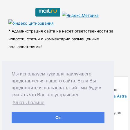
и
в
ы
* Администрация сайта не несет ответственности за
новости, статьи и комментарии размещенные
пользователями!
Мы используем куки для наилучшего
представления нашего сайта. Если Вы
продолжите использовать сайт, мы будем
Copyright © RUDNIK.MOBI 28.06.2008 - 2026 | Северо-
считать что Вас это устраивает.
Енисейский округ Красноярского края | Powered by
Тема Astra
WordPress
Узнать больше
Копирование материалов разрешается только соблюдая
Ок
Правила