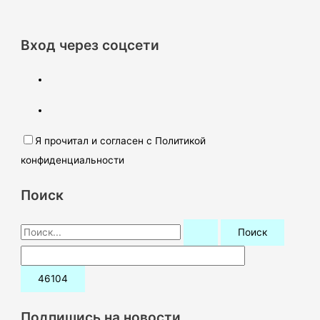
Вход через соцсети
Я прочитал и согласен с Политикой
конфиденциальности
Поиск
П
о
и
с
к
Подпишись на новости