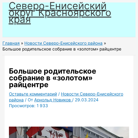
Северо-Енисейский
Перейти
округ Красноярского
к
края
содержимому
Главная
Новости Северо-Енисейского района
Большое родительское собрание в «золотом» райцентре
Большое родительское
собрание в «золотом»
райцентре
Оставьте комментарий
/
Новости Северо-Енисейского
района
/ От
Арнольд Новиков
/
29.03.2024
Просмотров:
1 933