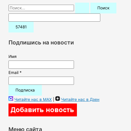
П
о
и
с
к
Подпишись на новости
:
Имя
Email *
Читайте нас в MAX
|
Читайте нас в Дзен
Меню сайта