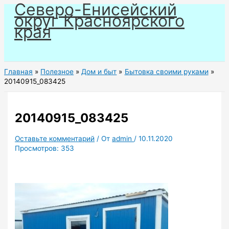
Северо-Енисейский
Перейти
округ Красноярского
к
края
содержимому
Главная
Полезное
Дом и быт
Бытовка своими руками
20140915_083425
20140915_083425
Оставьте комментарий
/ От
admin
/
10.11.2020
Просмотров:
353