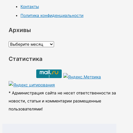
Контакты
Политика конфиденциальности
Архивы
А
р
Статистика
х
и
в
ы
* Администрация сайта не несет ответственности за
новости, статьи и комментарии размещенные
пользователями!