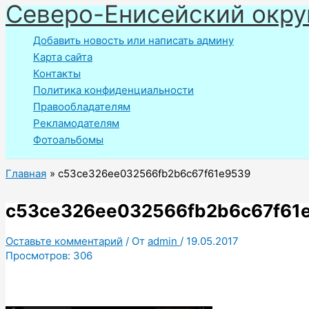
Северо-Енисейский окру
Перейти
к
Добавить новость или написать админу
содержимому
Карта сайта
Контакты
Политика конфиденциальности
Правообладателям
Рекламодателям
Фотоальбомы
Главная
c53ce326ee032566fb2b6c67f61e9539
c53ce326ee032566fb2b6c67f61
Оставьте комментарий
/ От
admin
/
19.05.2017
Просмотров:
306