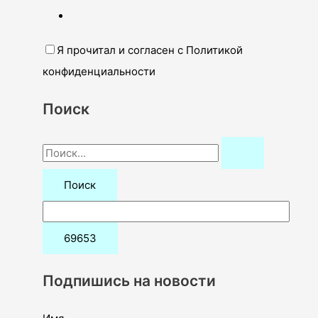
Я прочитал и согласен с Политикой
конфиденциальности
Поиск
П
о
и
с
к
:
Подпишись на новости