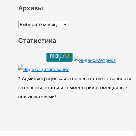
Архивы
А
р
Статистика
х
и
в
ы
* Администрация сайта не несет ответственности
за новости, статьи и комментарии размещенные
пользователями!