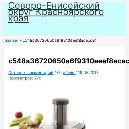
Северо-Енисейский
Перейти
округ Красноярского
к
края
содержимому
Главная
c548a36720650a6f9310eeef8acecd81
c548a36720650a6f9310eeef8ace
Оставьте комментарий
/ От
admin
/
19.05.2017
Просмотров:
278