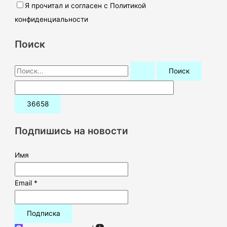
Я прочитал и согласен с Политикой
конфиденциальности
Поиск
П
о
и
с
к
Подпишись на новости
:
Имя
Email *