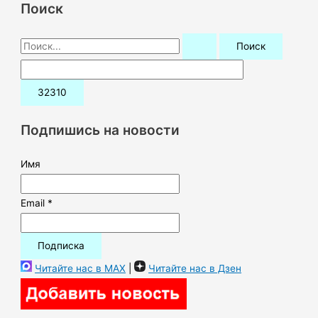
Поиск
П
о
и
с
к
Подпишись на новости
:
Имя
Email *
Читайте нас в MAX
|
Читайте нас в Дзен