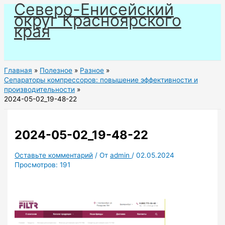
Северо-Енисейский
Перейти
округ Красноярского
к
края
содержимому
Главная
Полезное
Разное
Cепараторы компрессоров: повышение эффективности и
производительности
2024-05-02_19-48-22
2024-05-02_19-48-22
Оставьте комментарий
/ От
admin
/
02.05.2024
Просмотров:
191