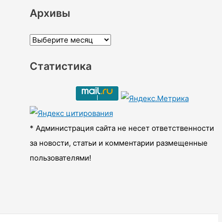
Архивы
А
р
Статистика
х
и
в
ы
* Администрация сайта не несет ответственности
за новости, статьи и комментарии размещенные
пользователями!