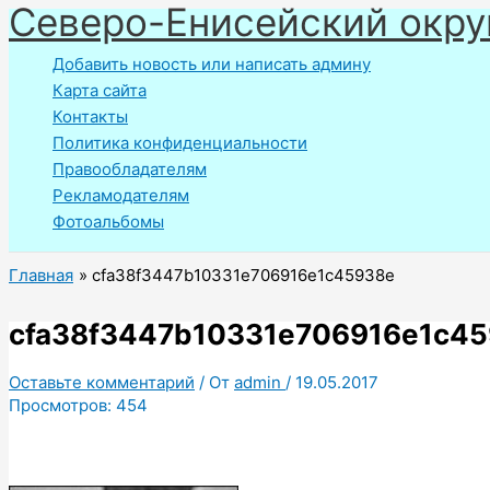
Северо-Енисейский окру
Перейти
к
Добавить новость или написать админу
содержимому
Карта сайта
Контакты
Политика конфиденциальности
Правообладателям
Рекламодателям
Фотоальбомы
Главная
cfa38f3447b10331e706916e1c45938e
cfa38f3447b10331e706916e1c4
Оставьте комментарий
/ От
admin
/
19.05.2017
Просмотров:
454