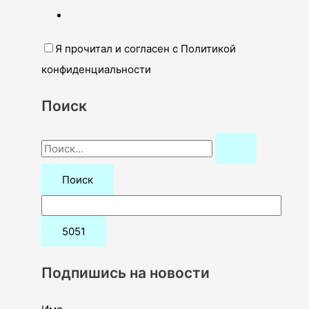
Я прочитал и согласен с Политикой
конфиденциальности
Поиск
П
о
и
с
к
:
Подпишись на новости