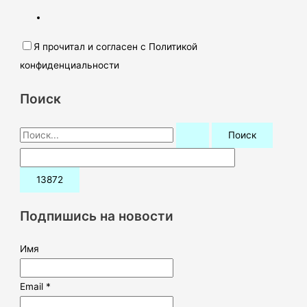
Я прочитал и согласен с Политикой
конфиденциальности
Поиск
П
о
и
с
к
Подпишись на новости
:
Имя
Email *