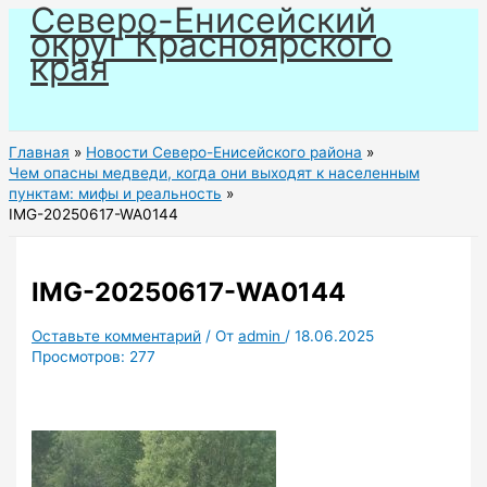
Северо-Енисейский
Перейти
округ Красноярского
к
края
содержимому
Главная
Новости Северо-Енисейского района
Чем опасны медведи, когда они выходят к населенным
пунктам: мифы и реальность
IMG-20250617-WA0144
IMG-20250617-WA0144
Оставьте комментарий
/ От
admin
/
18.06.2025
Просмотров:
277