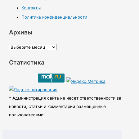
Контакты
Политика конфиденциальности
Архивы
А
р
Статистика
х
и
в
ы
* Администрация сайта не несет ответственности за
новости, статьи и комментарии размещенные
пользователями!