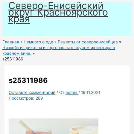
Северо-Енисейский
Перейти
округ Красноярского
к
края
содержимому
Главная
Немного о еде
Рецепты от североенисейцев
Чизкейк из рикотты и горгонзолы с соусом из инжира в
красном вине.
s25311986
s25311986
Оставьте комментарий
/ От
admin
/
19.11.2021
Просмотров:
289