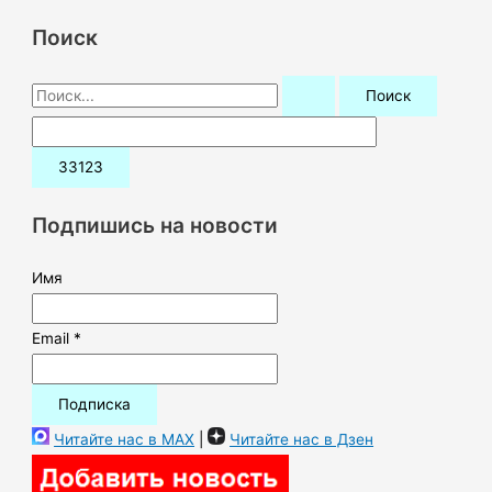
Поиск
П
о
и
с
к
Подпишись на новости
:
Имя
Email *
Читайте нас в MAX
|
Читайте нас в Дзен