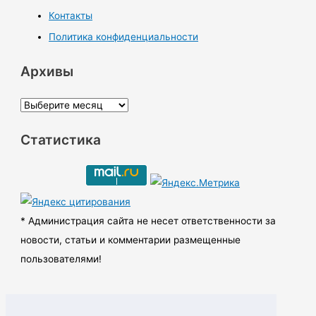
Контакты
Политика конфиденциальности
Архивы
А
р
Статистика
х
и
в
ы
* Администрация сайта не несет ответственности за
новости, статьи и комментарии размещенные
пользователями!