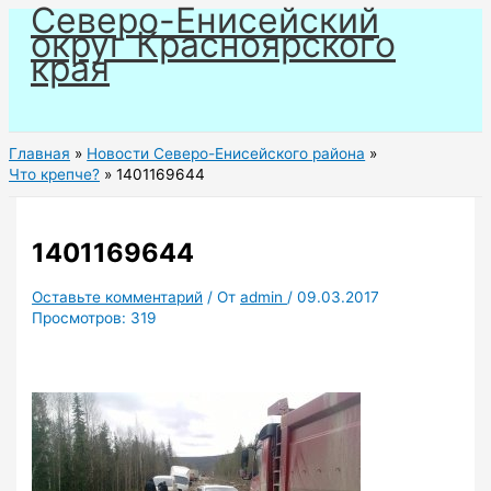
Северо-Енисейский
Перейти
округ Красноярского
к
края
содержимому
Главная
Новости Северо-Енисейского района
Что крепче?
1401169644
1401169644
Оставьте комментарий
/ От
admin
/
09.03.2017
Просмотров:
319