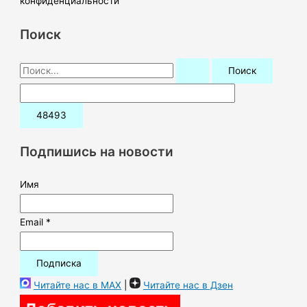
конфиденциальности
Поиск
П
о
и
с
к
Подпишись на новости
:
Имя
Email *
Читайте нас в MAX
|
Читайте нас в Дзен