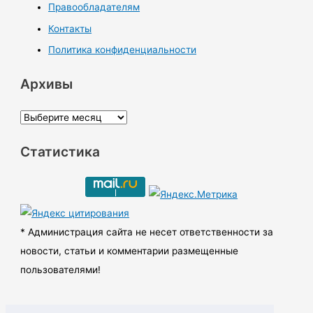
Правообладателям
Контакты
Политика конфиденциальности
Архивы
А
р
Статистика
х
и
в
ы
* Администрация сайта не несет ответственности за
новости, статьи и комментарии размещенные
пользователями!