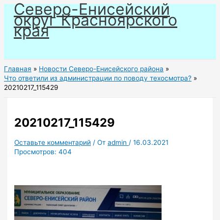
Северо-Енисейский
Перейти
округ Красноярского
к
края
содержимому
Главная
Новости Северо-Енисейского района
Что ответили из администрации по поводу техосмотра?
20210217_115429
20210217_115429
Оставьте комментарий
/ От
admin
/
16.03.2021
Просмотров:
404