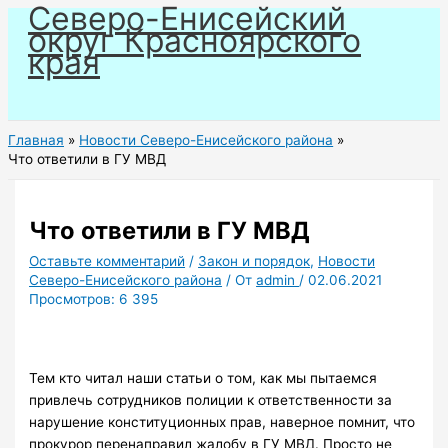
Северо-Енисейский
Перейти
округ Красноярского
к
края
содержимому
Главная
Новости Северо-Енисейского района
Что ответили в ГУ МВД
Что ответили в ГУ МВД
Оставьте комментарий
/
Закон и порядок
,
Новости
Северо-Енисейского района
/ От
admin
/
02.06.2021
Просмотров:
6 395
Тем кто читал наши статьи о том, как мы пытаемся
привлечь сотрудников полиции к ответственности за
нарушение конституционных прав, наверное помнит, что
прокурор перенаправил жалобу в ГУ МВД. Просто не