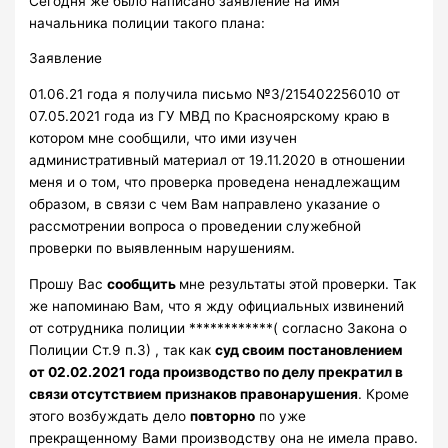
Сегодня же было написано заявление на имя
начальника полиции такого плана:
Заявление
01.06.21 года я получила письмо №3/215402256010 от
07.05.2021 года из ГУ МВД по Красноярскому краю в
котором мне сообщили, что ими изучен
административный материал от 19.11.2020 в отношении
меня и о том, что проверка проведена ненадлежащим
образом, в связи с чем Вам направлено указание о
рассмотрении вопроса о проведении служебной
проверки по выявленным нарушениям.
Прошу Вас
сообщить
мне результаты этой проверки. Так
же напоминаю Вам, что я жду официальных извинений
от сотрудника полиции ************( согласно Закона о
Полиции Ст.9 п.3) , так как
суд своим постановлением
от 02.02.2021 года производство по делу прекратил в
связи отсутствием признаков правонарушения
. Кроме
этого возбуждать дело
повторно
по уже
прекращенному Вами производству она не имела право.