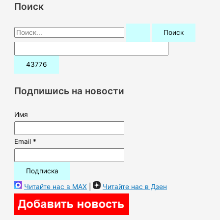
Поиск
П
о
и
с
к
Подпишись на новости
:
Имя
Email *
Читайте нас в MAX
|
Читайте нас в Дзен