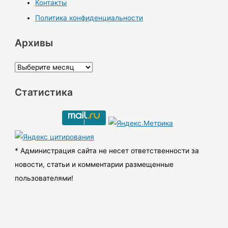
Контакты
Политика конфиденциальности
Архивы
А
р
Статистика
х
и
в
ы
* Администрация сайта не несет ответственности за
новости, статьи и комментарии размещенные
пользователями!