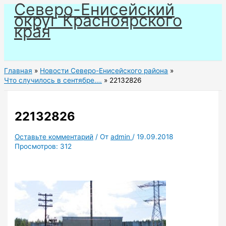
Северо-Енисейский
Перейти
округ Красноярского
к
края
содержимому
Главная
Новости Северо-Енисейского района
Что случилось в сентябре….
22132826
22132826
Оставьте комментарий
/ От
admin
/
19.09.2018
Просмотров:
312