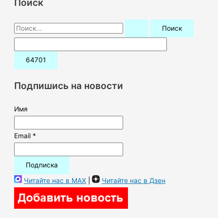
Поиск
П
о
и
с
к
Подпишись на новости
:
Имя
Email *
Читайте нас в MAX
|
Читайте нас в Дзен