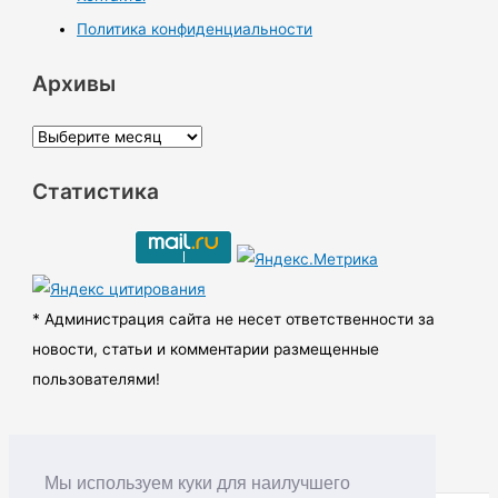
Политика конфиденциальности
Архивы
А
р
Статистика
х
и
в
ы
* Администрация сайта не несет ответственности за
новости, статьи и комментарии размещенные
пользователями!
Мы используем куки для наилучшего