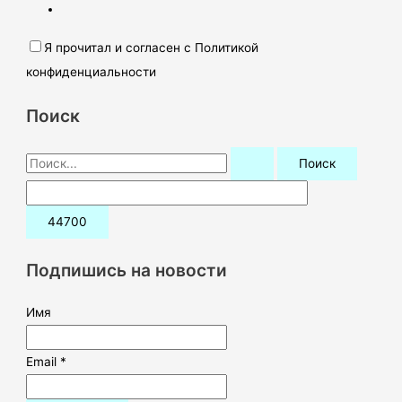
Я прочитал и согласен с Политикой
конфиденциальности
Поиск
П
о
и
с
к
Подпишись на новости
:
Имя
Email *