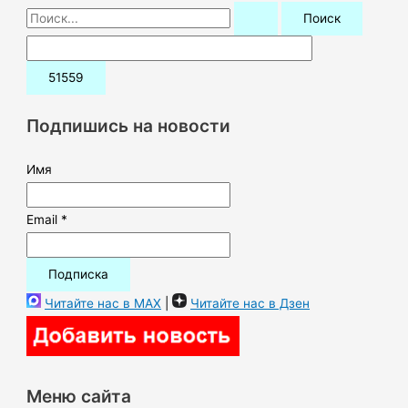
П
о
и
с
к
Подпишись на новости
:
Имя
Email *
Читайте нас в MAX
|
Читайте нас в Дзен
Меню сайта