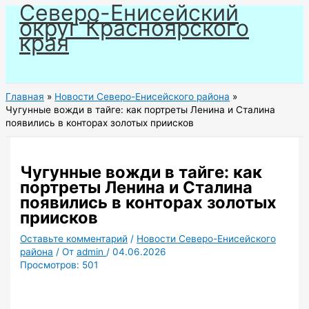
Северо-Енисейский
Перейти
округ Красноярского
к
края
содержимому
Главная
Новости Северо-Енисейского района
Чугунные вожди в тайге: как портреты Ленина и Сталина
появились в конторах золотых приисков
Чугунные вожди в тайге: как
портреты Ленина и Сталина
появились в конторах золотых
приисков
Оставьте комментарий
/
Новости Северо-Енисейского
района
/ От
admin
/
04.06.2026
Просмотров:
501