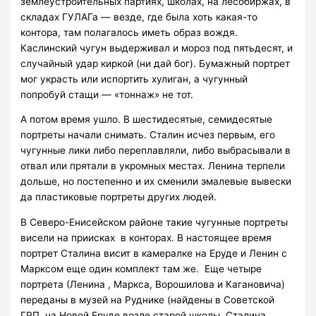
землеустроительных партиях, школах, на лесобиржах, в
складах ГУЛАГа — везде, где была хоть какая-то
контора, там полагалось иметь образ вождя.
Каслинский чугун выдерживал и мороз под пятьдесят, и
случайный удар киркой (ни дай бог). Бумажный портрет
мог украсть или испортить хулиган, а чугунный
попробуй стащи — «тоннаж» не тот.
А потом время ушло. В шестидесятые, семидесятые
портреты начали снимать. Сталин исчез первым, его
чугунные лики либо переплавляли, либо выбрасывали в
отвал или прятали в укромных местах. Ленина терпели
дольше, но постепенно и их сменили эмалевые вывески
да пластиковые портреты других людей.
В Северо-Енисейском районе такие чугунные портреты
висели на приисках в конторах. В настоящее время
портрет Сталина висит в камералке на Еруде и Ленин с
Марксом еще один комплект там же. Еще четыре
портрета (Ленина , Маркса, Ворошилова и Кагановича)
переданы в музей на Руднике (найдены в Советской
ГРП, на Новой Еруде возле старой школы, Сталина