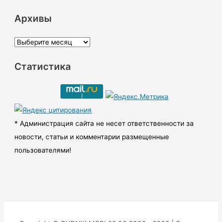
Архивы
А
р
Статистика
х
и
в
ы
* Администрация сайта не несет ответственности за
новости, статьи и комментарии размещенные
пользователями!