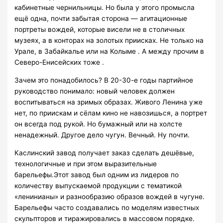
кабинетные чернильницы. Но была у этого промысла
ещё одна, почти забытая сторона — агитационные
портреты вождей, которые висели не в столичных
музеях, а в конторах на золотых приисках. Не только на
Урале, в Забайкалье или на Колыме . А между прочим в
Северо-Енисейских тоже .
Зачем это понадобилось? В 20-30-е годы партийное
руководство понимало: новый человек должен
воспитываться на зримых образах. Живого Ленина уже
нет, по приискам и сёлам кино не навозишься, а портрет
он всегда под рукой. Но бумажный или на холсте
ненадежный. Другое дело чугун. Вечный. Ну почти.
Каслинский завод получает заказ сделать дешёвые,
технологичные и при этом выразительные
барельефы.Этот завод был одним из лидеров по
количеству выпускаемой продукции с тематикой
«ленинианы» и разнообразию образов вождей в чугуне.
Барельефы часто создавались по моделям известных
скульпторов и тиражировались в массовом порядке.