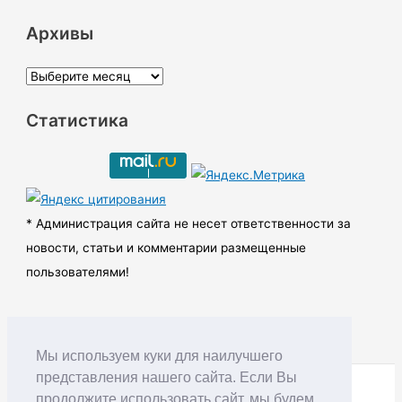
Архивы
А
р
Статистика
х
и
в
ы
* Администрация сайта не несет ответственности за
новости, статьи и комментарии размещенные
пользователями!
Мы используем куки для наилучшего
представления нашего сайта. Если Вы
продолжите использовать сайт, мы будем