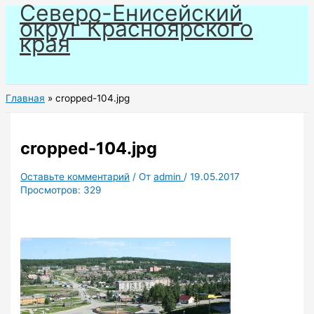
Северо-Енисейский
Перейти
округ Красноярского
к
края
содержимому
Главная
cropped-104.jpg
cropped-104.jpg
Оставьте комментарий
/ От
admin
/
19.05.2017
Просмотров:
329