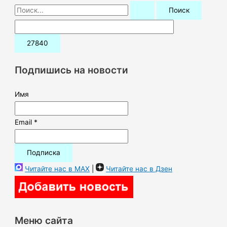
П
о
и
с
к
Подпишись на новости
:
Имя
Email *
Читайте нас в MAX
|
Читайте нас в Дзен
Меню сайта