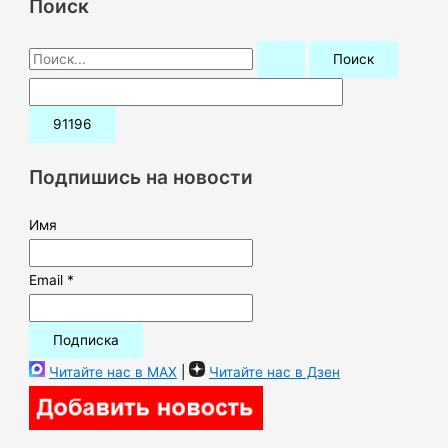
Поиск
П
о
и
с
к
Подпишись на новости
:
Имя
Email *
Читайте нас в MAX
|
Читайте нас в Дзен