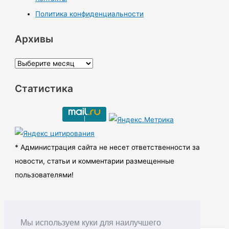
Политика конфиденциальности
Архивы
А
р
Статистика
х
и
в
ы
* Администрация сайта не несет ответственности за
новости, статьи и комментарии размещенные
пользователями!
Мы используем куки для наилучшего