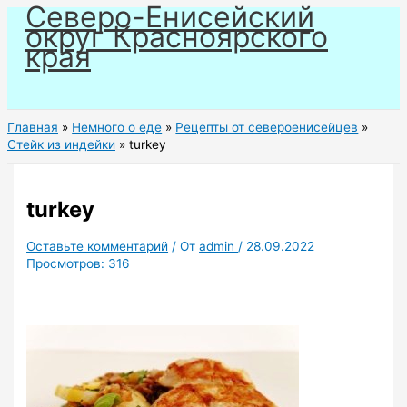
Северо-Енисейский
Перейти
округ Красноярского
к
края
содержимому
Главная
Немного о еде
Рецепты от североенисейцев
Cтейк из индейки
turkey
turkey
Оставьте комментарий
/ От
admin
/
28.09.2022
Просмотров:
316