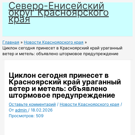
Северо-Енисейский
Перейти
округ Красноярского
к
края
содержимому
Главная
Новости Красноярского края
Циклон сегодня принесет в Красноярский край ураганный
ветер и метель: объявлено штормовое предупреждение
Циклон сегодня принесет в
Красноярский край ураганный
ветер и метель: объявлено
штормовое предупреждение
Оставьте комментарий
/
Новости Красноярского края
/
От
admin
/
18.02.2026
Просмотров:
509