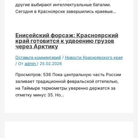
другие выбирают интеллектуальные баталии.
Сегодня в Красноярске завершились краевые…
Енисейский форсаж: Красноярский
край готовится к удвоению грузов
через Арктику
Оставьте комментарий
/
Новости Красноярского края
/ От
admin
/
25.02.2026
Просмотров: 536 Пока центральную часть России
заливает традиционной февральской оттепелью,
на Таймыре термометры уверенно держатся за
отметку минус 35. Но…