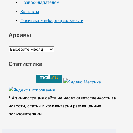
Правообладателям
Контакты
Политика конфиденциальности
Архивы
А
р
Статистика
х
и
в
ы
* Администрация сайта не несет ответственности за
новости, статьи и комментарии размещенные
пользователями!