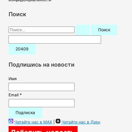
Поиск
П
о
и
с
к
Подпишись на новости
:
Имя
Email *
Читайте нас в MAX
|
Читайте нас в Дзен