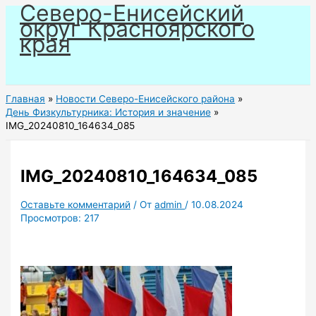
Северо-Енисейский
Перейти
округ Красноярского
к
края
содержимому
Главная
Новости Северо-Енисейского района
День Физкультурника: История и значение
IMG_20240810_164634_085
IMG_20240810_164634_085
Оставьте комментарий
/ От
admin
/
10.08.2024
Просмотров:
217