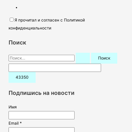
Я прочитал и согласен с Политикой
конфиденциальности
Поиск
П
о
и
с
к
Подпишись на новости
:
Имя
Email *