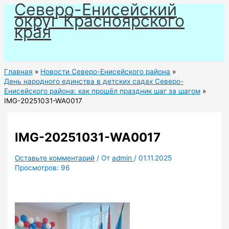
Северо-Енисейский
Перейти
округ Красноярского
к
края
содержимому
Главная
Новости Северо-Енисейского района
День народного единства в детских садах Северо-
Енисейского района: как прошёл праздник шаг за шагом
IMG-20251031-WA0017
IMG-20251031-WA0017
Оставьте комментарий
/ От
admin
/
01.11.2025
Просмотров:
96