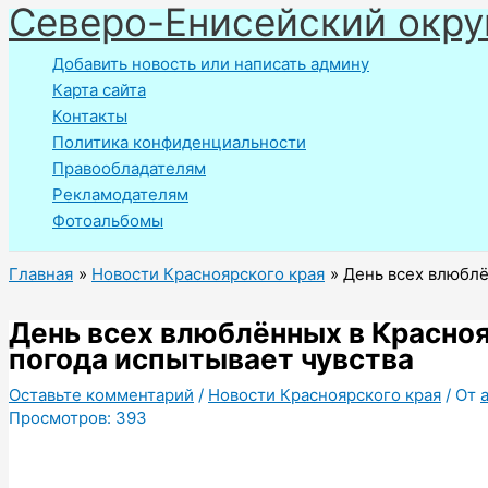
Северо-Енисейский окру
Перейти
к
Добавить новость или написать админу
содержимому
Карта сайта
Контакты
Политика конфиденциальности
Правообладателям
Рекламодателям
Фотоальбомы
Главная
Новости Красноярского края
День всех влюблё
День всех влюблённых в Красноя
погода испытывает чувства
Оставьте комментарий
/
Новости Красноярского края
/ От
Просмотров:
393