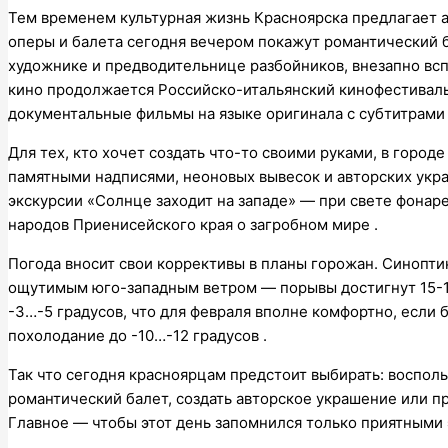
Тем временем культурная жизнь Красноярска предлагает а
оперы и балета сегодня вечером покажут романтический б
художнике и предводительнице разбойников, внезапно всп
кино продолжается Российско-итальянский кинофестиваль 
документальные фильмы на языке оригинала с субтитрами 
Для тех, кто хочет создать что-то своими руками, в горо
памятными надписями, неоновых вывесок и авторских укра
экскурсии «Солнце заходит на западе» — при свете фонар
народов Приенисейского края о загробном мире .
Погода вносит свои коррективы в планы горожан. Синопти
ощутимым юго-западным ветром — порывы достигнут 15-18
-3…-5 градусов, что для февраля вполне комфортно, если
похолодание до -10…-12 градусов .
Так что сегодня красноярцам предстоит выбирать: восполь
романтический балет, создать авторское украшение или пр
Главное — чтобы этот день запомнился только приятными