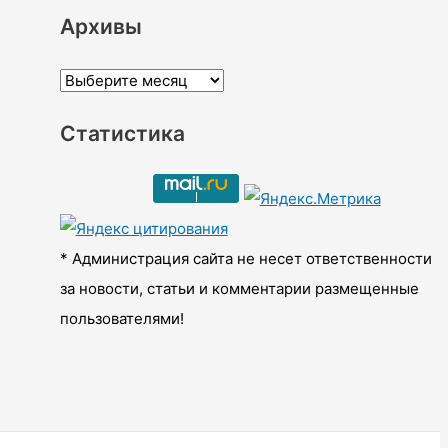
Архивы
А
р
Статистика
х
и
в
ы
* Администрация сайта не несет ответственности
за новости, статьи и комментарии размещенные
пользователями!