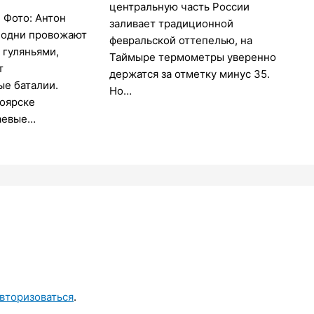
центральную часть России
 Фото: Антон
заливает традиционной
 одни провожают
февральской оттепелью, на
 гуляньями,
Таймыре термометры уверенно
т
держатся за отметку минус 35.
ые баталии.
Но…
ноярске
аевые…
вторизоваться
.