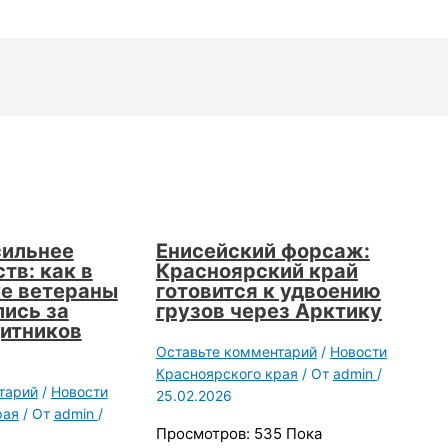
сильнее
Енисейский форсаж:
тв: как в
Красноярский край
е ветераны
готовится к удвоению
ись за
грузов через Арктику
итников
Оставьте комментарий
/
Новости
Красноярского края
/ От
admin
/
тарий
/
Новости
25.02.2026
рая
/ От
admin
/
Просмотров: 535 Пока