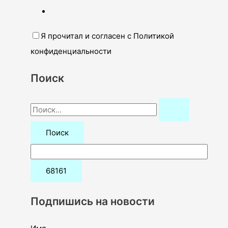
Я прочитал и согласен с Политикой
конфиденциальности
Поиск
П
о
и
с
к
:
Подпишись на новости