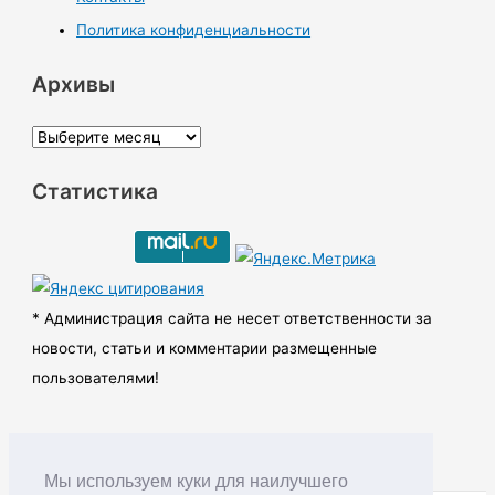
Политика конфиденциальности
Архивы
А
р
Статистика
х
и
в
ы
* Администрация сайта не несет ответственности за
новости, статьи и комментарии размещенные
пользователями!
Мы используем куки для наилучшего