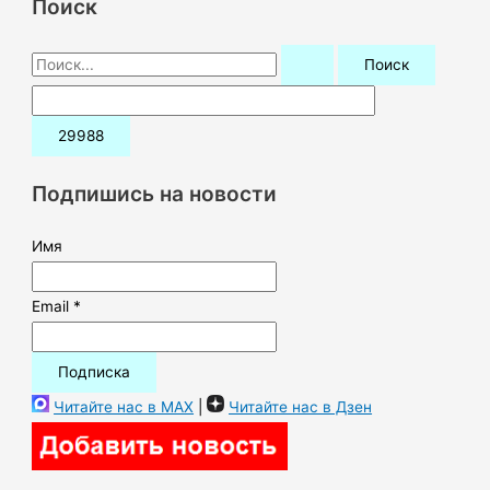
Поиск
П
о
и
с
к
Подпишись на новости
:
Имя
Email *
Читайте нас в MAX
|
Читайте нас в Дзен