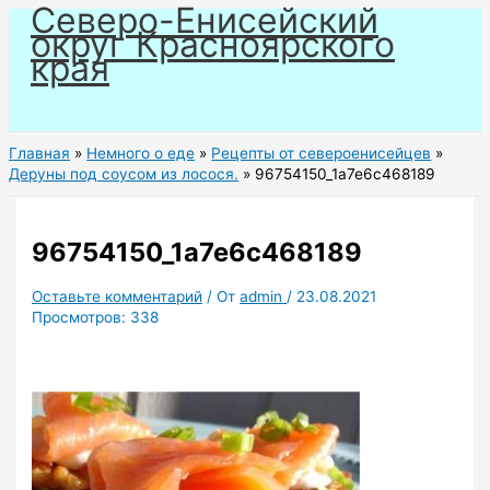
Северо-Енисейский
Перейти
округ Красноярского
к
края
содержимому
Главная
Немного о еде
Рецепты от североенисейцев
Деруны под соусом из лосося.
96754150_1a7e6c468189
96754150_1a7e6c468189
Оставьте комментарий
/ От
admin
/
23.08.2021
Просмотров:
338